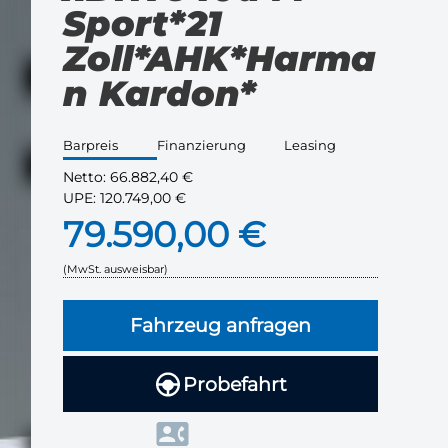
Sport*21
Zoll*AHK*Harma
n Kardon*
Barpreis
Finanzierung
Leasing
Netto:
66.882,40 €
UPE:
120.749,00 €
79.590,00 €
(MwSt. ausweisbar)
Fahrzeug anfragen
Probefahrt