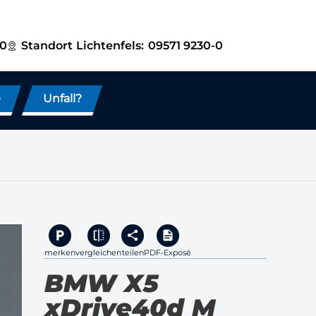
-0
Standort
Lichtenfels:
09571 9230-0
e
Unfall?
merken
vergleichen
teilen
PDF-Exposé
BMW X5
xDrive40d M