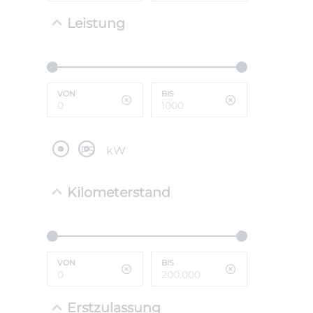
Leistung
NEFZ: Kraf
(komb./inn
CO2-Emissi
;ii WLTP: 
l/100km; 
VON
BIS
g/km; Lei
cm³; Kraftst
PS
kW
Kilometerstand
VON
BIS
Erstzulassung