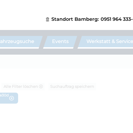
Standort
Bamberg:
0951 964 333
ahrzeugsuche
Events
Werkstatt & Servic
Alle Filter löschen ⓧ
Suchauftrag speichern
ve30d