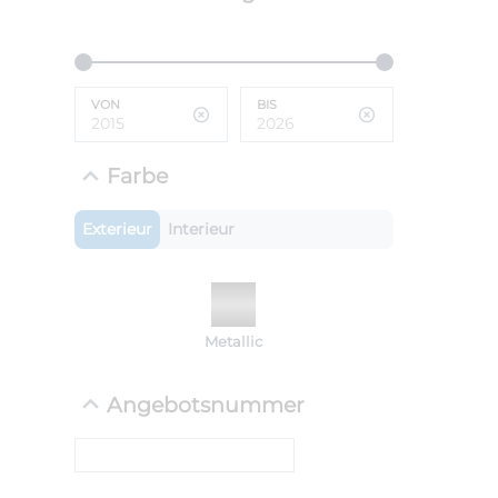
ANLIEFE
BMW 
VON
BIS
LEISTUN
kW ( PS)
i
€
Farbe
8,4% red
UPE: €
Exterieur
Interieur
NEFZ: Kraf
Metallic
(komb./inn
CO2-Emissi
;ii WLTP: 
Angebotsnummer
l/100km; 
g/km; Lei
cm³; Kraftst