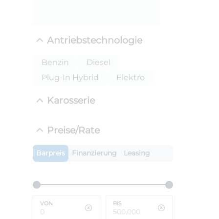
Antriebstechnologie
Benzin
Diesel
Plug-In Hybrid
Elektro
Karosserie
ANLIEFE
Preise/Rate
BMW X
LEISTUN
Barpreis
Finanzierung
Leasing
kW ( PS)
i
€
8,4% red
UPE: €
VON
BIS