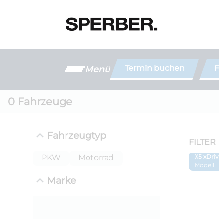
Termin buchen
F
Menü
0
Fahrzeuge
Fahrzeugtyp
FILTER
PKW
Motorrad
X5 xDri
Modell
Marke