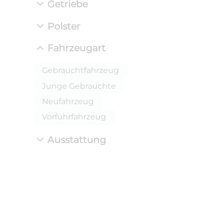
Getriebe
Polster
Fahrzeugart
Gebrauchtfahrzeug
Junge Gebrauchte
Neufahrzeug
Vorführfahrzeug
Ausstattung
ANLIEFE
BMW 
LEISTUN
kW ( PS)
i
€
8,4% red
UPE: €