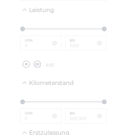
Leistung
NEFZ: Kraf
(komb./inn
CO2-Emissi
;ii WLTP: 
l/100km; 
VON
BIS
g/km; Lei
cm³; Kraftst
PS
kW
Kilometerstand
VON
BIS
Erstzulassung