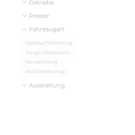
Getriebe
Polster
Fahrzeugart
Gebrauchtfahrzeug
Junge Gebrauchte
Neufahrzeug
Vorführfahrzeug
Ausstattung
ANLIEFE
BMW 
LEISTUN
kW ( PS)
i
€
8,4% red
UPE: €