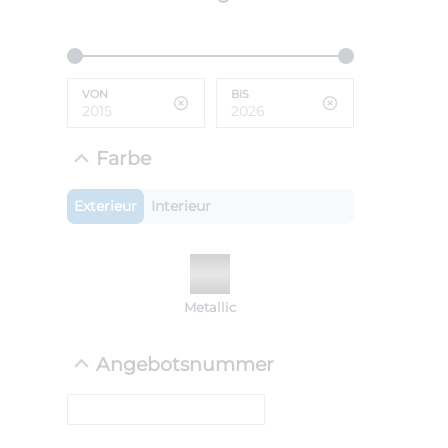
ANLIEFE
BMW 
VON
BIS
LEISTUN
kW ( PS)
i
€
Farbe
8,4% red
UPE: €
Exterieur
Interieur
NEFZ: Kraf
Metallic
(komb./inn
CO2-Emissi
;ii WLTP: 
Angebotsnummer
l/100km; 
g/km; Lei
cm³; Kraftst