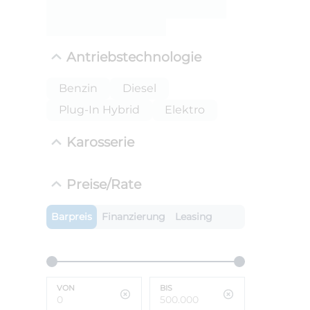
ANLIEFE
BMW 
Antriebstechnologie
LEISTUN
kW ( PS)
i
Benzin
Diesel
€
Plug-In Hybrid
Elektro
8,4% red
UPE: €
Karosserie
Preise/Rate
Barpreis
Finanzierung
Leasing
VON
BIS