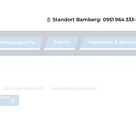
Standort
Bamberg:
0951 964 333
ahrzeugsuche
Events
Werkstatt & Servic
Alle Filter löschen ⓧ
Suchauftrag speichern
xDrive