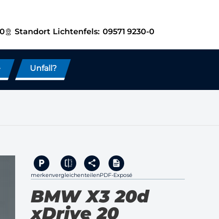
-0
Standort
Lichtenfels:
09571 9230-0
e
Unfall?
merken
vergleichen
teilen
PDF-Exposé
BMW X3 20d
xDrive 20