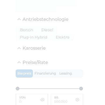
ANLIEFE
BMW X
Antriebstechnologie
LEISTUN
kW ( PS)
i
Benzin
Diesel
€
Plug-In Hybrid
Elektro
8,4% red
UPE: €
Karosserie
Preise/Rate
Barpreis
Finanzierung
Leasing
VON
BIS