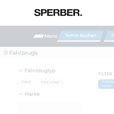
Termin buchen
F
Menü
0
Fahrzeuge
Fahrzeugtyp
FILTER
PKW
Motorrad
X1 xDri
Modell
Marke