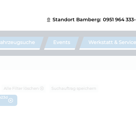
Standort
Bamberg:
0951 964 333
ahrzeugsuche
Events
Werkstatt & Servic
Alle Filter löschen ⓧ
Suchauftrag speichern
ve23d