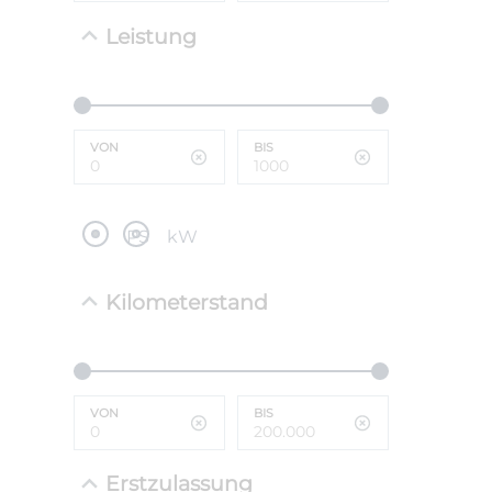
Leistung
NEFZ: Kraf
(komb./inn
CO2-Emissi
;ii WLTP: 
l/100km; 
VON
BIS
g/km; Lei
cm³; Kraftst
PS
kW
Kilometerstand
VON
BIS
Erstzulassung