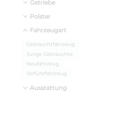
Getriebe
Polster
Fahrzeugart
Gebrauchtfahrzeug
Junge Gebrauchte
Neufahrzeug
Vorführfahrzeug
Ausstattung
ANLIEFE
BMW 
LEISTUN
kW ( PS)
i
€
8,4% red
UPE: €