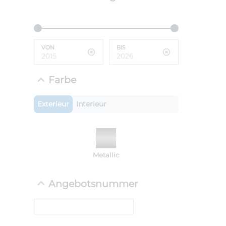
ANLIEFE
BMW 
VON
BIS
LEISTUN
kW ( PS)
i
€
Farbe
8,4% red
UPE: €
Exterieur
Interieur
NEFZ: Kraf
Metallic
(komb./inn
CO2-Emissi
;ii WLTP: 
Angebotsnummer
l/100km; 
g/km; Lei
cm³; Kraftst