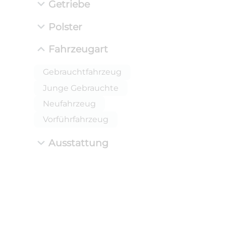
Getriebe
Polster
Fahrzeugart
Gebrauchtfahrzeug
Junge Gebrauchte
Neufahrzeug
ANLIEFE
BMW 
Vorführfahrzeug
LEISTUN
kW ( PS)
Ausstattung
i
€
8,4% red
UPE: €