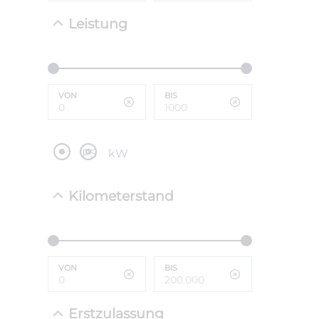
Leistung
NEFZ: Kraf
(komb./inn
CO2-Emissi
;ii WLTP: 
l/100km; 
VON
BIS
g/km; Lei
cm³; Kraftst
PS
kW
Kilometerstand
VON
BIS
Erstzulassung