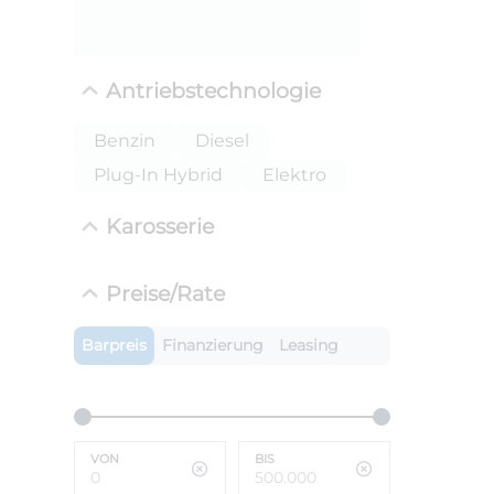
ANLIEFE
BMW 
Antriebstechnologie
LEISTUN
kW ( PS)
i
Benzin
Diesel
€
Plug-In Hybrid
Elektro
8,4% red
UPE: €
Karosserie
Preise/Rate
Barpreis
Finanzierung
Leasing
VON
BIS