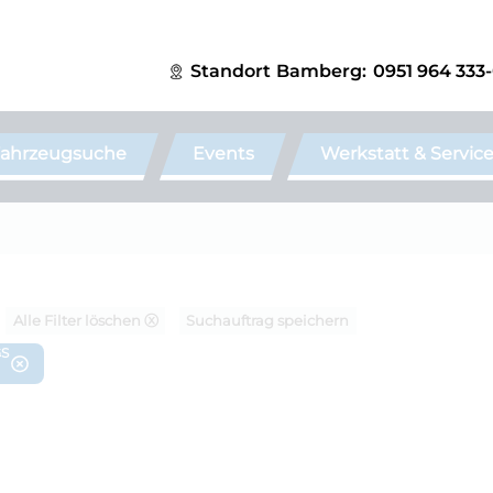
Standort
Bamberg:
0951 964 333
ahrzeugsuche
Events
Werkstatt & Servic
Alle Filter löschen ⓧ
Suchauftrag speichern
GS