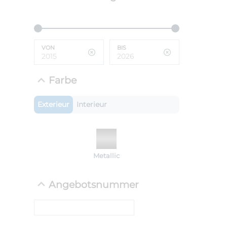
ANLIEFE
BMW 
LEISTUN
kW ( PS)
VON
BIS
i
€
8,4% red
Farbe
UPE: €
Exterieur
Interieur
NEFZ: Kraf
(komb./inn
CO2-Emissi
Metallic
;ii WLTP: 
l/100km; 
g/km; Lei
Angebotsnummer
cm³; Kraftst