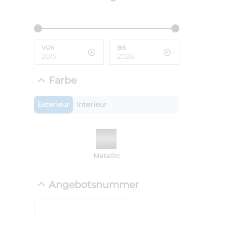
ANLIEFE
BMW 
VON
BIS
LEISTUN
kW ( PS)
i
€
Farbe
8,4% red
UPE: €
Exterieur
Interieur
NEFZ: Kraf
Metallic
(komb./inn
CO2-Emissi
;ii WLTP: 
Angebotsnummer
l/100km; 
g/km; Lei
cm³; Kraftst