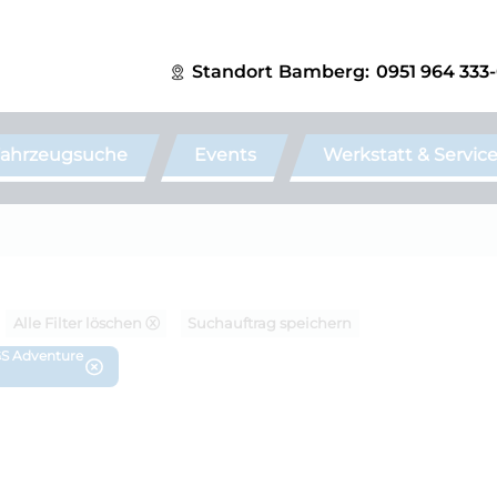
Standort
Bamberg:
0951 964 333
ahrzeugsuche
Events
Werkstatt & Servic
Alle Filter löschen ⓧ
Suchauftrag speichern
GS Adventure