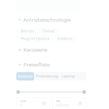
Antriebstechnologie
Benzin
Diesel
Plug-In Hybrid
Elektro
Karosserie
ANLIEFE
Preise/Rate
BMW i
LEISTUN
Barpreis
Finanzierung
Leasing
kW ( PS)
i
€
8,4% red
UPE: €
VON
BIS