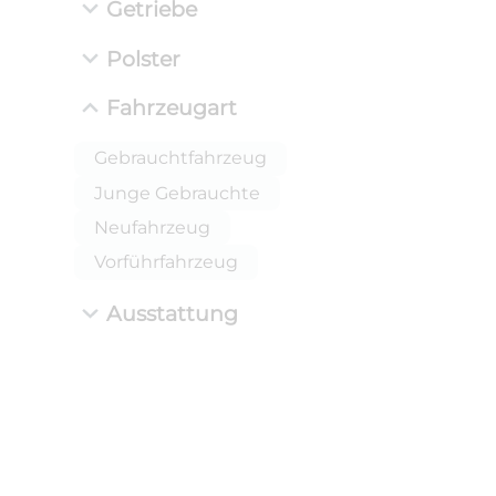
Getriebe
Polster
Fahrzeugart
Gebrauchtfahrzeug
Junge Gebrauchte
Neufahrzeug
Vorführfahrzeug
Ausstattung
ANLIEFE
BMW 
LEISTUN
kW ( PS)
i
€
8,4% red
UPE: €