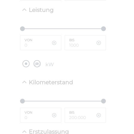
Leistung
NEFZ: Kraf
(komb./inn
CO2-Emissi
;ii WLTP: 
l/100km; 
VON
BIS
g/km; Lei
cm³; Kraftst
PS
kW
Kilometerstand
VON
BIS
Erstzulassung