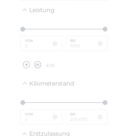
Leistung
NEFZ: Kraf
(komb./inn
CO2-Emissi
;ii WLTP: 
l/100km; 
VON
BIS
g/km; Lei
cm³; Kraftst
PS
kW
Kilometerstand
VON
BIS
Erstzulassung