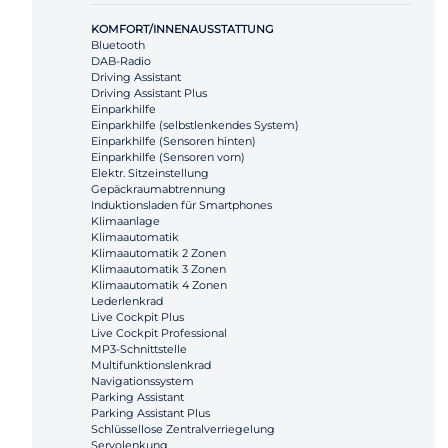
KOMFORT/INNENAUSSTATTUNG
Bluetooth
DAB-Radio
Driving Assistant
Driving Assistant Plus
Einparkhilfe
Einparkhilfe (selbstlenkendes System)
Einparkhilfe (Sensoren hinten)
Einparkhilfe (Sensoren vorn)
Elektr. Sitzeinstellung
Gepäckraumabtrennung
Induktionsladen für Smartphones
Klimaanlage
Klimaautomatik
Klimaautomatik 2 Zonen
Klimaautomatik 3 Zonen
Klimaautomatik 4 Zonen
Lederlenkrad
Live Cockpit Plus
Live Cockpit Professional
MP3-Schnittstelle
Multifunktionslenkrad
Navigationssystem
Parking Assistant
Parking Assistant Plus
Schlüssellose Zentralverriegelung
Servolenkung