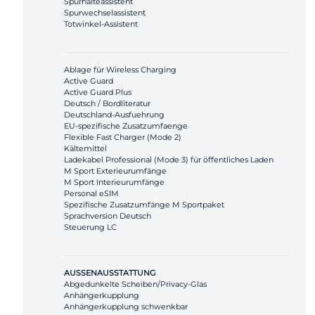
Spurhalteassistent
Spurwechselassistent
Totwinkel-Assistent
Ablage für Wireless Charging
Active Guard
Active Guard Plus
Deutsch / Bordliteratur
Deutschland-Ausfuehrung
EU-spezifische Zusatzumfaenge
Flexible Fast Charger (Mode 2)
Kältemittel
Ladekabel Professional (Mode 3) für öffentliches Laden
M Sport Exterieurumfänge
M Sport Interieurumfänge
Personal eSIM
Spezifische Zusatzumfänge M Sportpaket
Sprachversion Deutsch
Steuerung LC
AUSSENAUSSTATTUNG
Abgedunkelte Scheiben/Privacy-Glas
Anhängerkupplung
Anhängerkupplung schwenkbar