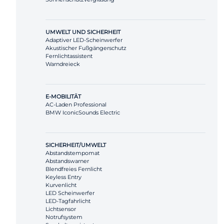
UMWELT UND SICHERHEIT
Adaptiver LED-Scheinwerfer
Akustischer Fußgängerschutz
Fernlichtassistent
Warndreieck
E-MOBILITÄT
AC-Laden Professional
BMW IconicSounds Electric
SICHERHEIT/UMWELT
Abstandstempomat
Abstandswarner
Blendfreies Fernlicht
Keyless Entry
Kurvenlicht
LED Scheinwerfer
LED-Tagfahrlicht
Lichtsensor
Notrufsystem