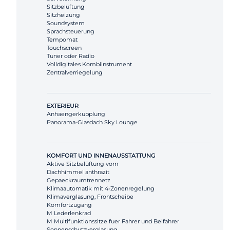
Sitzbelüftung
Sitzheizung
Soundsystem
Sprachsteuerung
Tempomat
Touchscreen
Tuner oder Radio
Volldigitales Kombiinstrument
Zentralverriegelung
EXTERIEUR
Anhaengerkupplung
Panorama-Glasdach Sky Lounge
KOMFORT UND INNENAUSSTATTUNG
Aktive Sitzbelüftung vorn
Dachhimmel anthrazit
Gepaeckraumtrennetz
Klimaautomatik mit 4-Zonenregelung
Klimaverglasung, Frontscheibe
Komfortzugang
M Lederlenkrad
M Multifunktionssitze fuer Fahrer und Beifahrer
Sonnenschutzverglasung