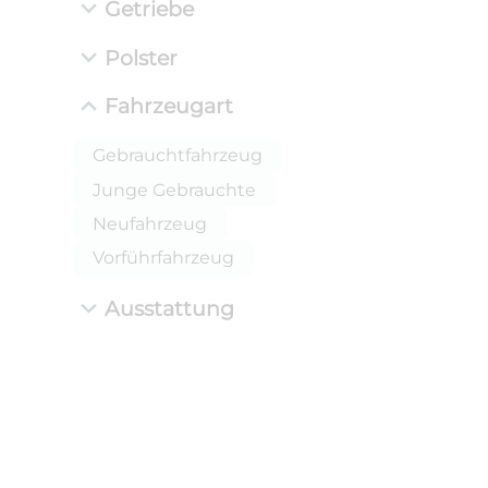
Getriebe
Polster
Fahrzeugart
Gebrauchtfahrzeug
Junge Gebrauchte
Neufahrzeug
Vorführfahrzeug
Ausstattung
ANLIEFE
BMW 
LEISTUN
kW ( PS)
i
€
8,4% red
UPE: €