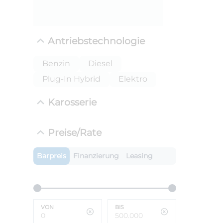
Antriebstechnologie
Benzin
Diesel
Plug-In Hybrid
Elektro
Karosserie
ANLIEFE
Preise/Rate
BMW i
LEISTUN
Barpreis
Finanzierung
Leasing
kW ( PS)
i
€
8,4% red
UPE: €
VON
BIS