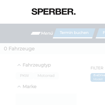
Termin buchen
F
Menü
0
Fahrzeuge
Fahrzeugtyp
FILTER
PKW
Motorrad
i5 eDriv
Modell
Marke