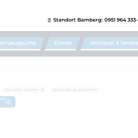
Standort
Bamberg:
0951 964 333
ahrzeugsuche
Events
Werkstatt & Servic
Alle Filter löschen ⓧ
Suchauftrag speichern
e40