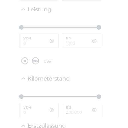
Leistung
NEFZ: Kraf
(komb./inn
CO2-Emissi
;ii WLTP: 
l/100km; 
VON
BIS
g/km; Lei
cm³; Kraftst
PS
kW
Kilometerstand
VON
BIS
Erstzulassung