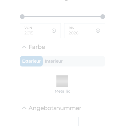
ANLIEFE
BMW 
VON
BIS
LEISTUN
kW ( PS)
i
€
Farbe
8,4% red
UPE: €
Exterieur
Interieur
NEFZ: Kraf
Metallic
(komb./inn
CO2-Emissi
;ii WLTP: 
Angebotsnummer
l/100km; 
g/km; Lei
cm³; Kraftst