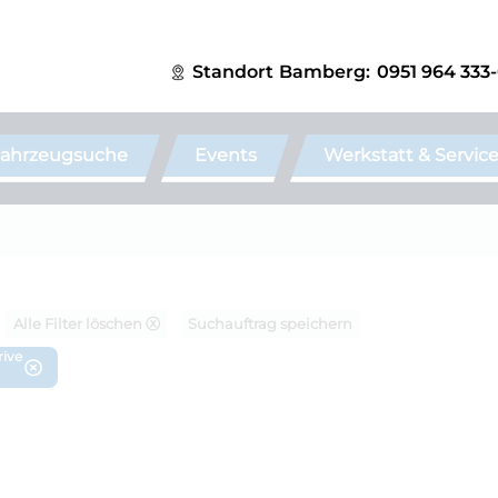
Standort
Bamberg:
0951 964 333
ahrzeugsuche
Events
Werkstatt & Servic
Alle Filter löschen ⓧ
Suchauftrag speichern
rive