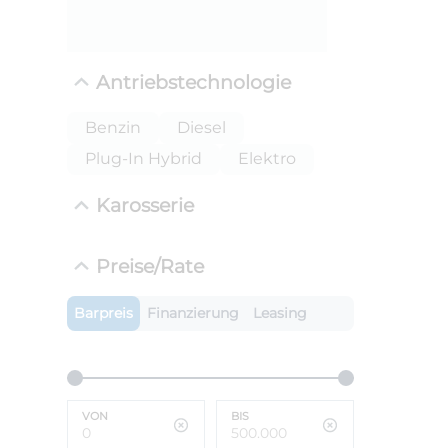
Antriebstechnologie
Benzin
Diesel
Plug-In Hybrid
Elektro
Karosserie
ANLIEFE
Preise/Rate
BMW i
LEISTUN
Barpreis
Finanzierung
Leasing
kW ( PS)
i
€
8,4% red
UPE: €
VON
BIS