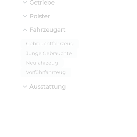
Getriebe
Polster
Fahrzeugart
Gebrauchtfahrzeug
Junge Gebrauchte
Neufahrzeug
Vorführfahrzeug
Ausstattung
ANLIEFE
BMW 
LEISTUN
kW ( PS)
i
€
8,4% red
UPE: €