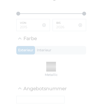
ANLIEFE
BMW 
VON
BIS
LEISTUN
kW ( PS)
i
€
Farbe
8,4% red
UPE: €
Exterieur
Interieur
NEFZ: Kraf
Metallic
(komb./inn
CO2-Emissi
;ii WLTP: 
Angebotsnummer
l/100km; 
g/km; Lei
cm³; Kraftst