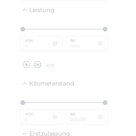
Leistung
NEFZ: Kraf
(komb./inn
CO2-Emissi
;ii WLTP: 
l/100km; 
VON
BIS
g/km; Lei
cm³; Kraftst
PS
kW
Kilometerstand
VON
BIS
Erstzulassung