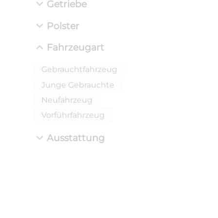
Getriebe
Polster
Fahrzeugart
Gebrauchtfahrzeug
Junge Gebrauchte
Neufahrzeug
Vorführfahrzeug
Ausstattung
ANLIEFE
BMW 
LEISTUN
kW ( PS)
i
€
8,4% red
UPE: €