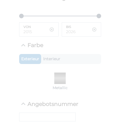
ANLIEFE
BMW 
VON
BIS
LEISTUN
kW ( PS)
i
€
Farbe
8,4% red
UPE: €
Exterieur
Interieur
NEFZ: Kraf
Metallic
(komb./inn
CO2-Emissi
;ii WLTP: 
Angebotsnummer
l/100km; 
g/km; Lei
cm³; Kraftst