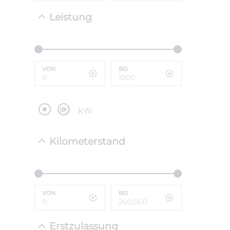
Leistung
NEFZ: Kraf
(komb./inn
CO2-Emissi
;ii WLTP: 
l/100km; 
VON
BIS
g/km; Lei
cm³; Kraftst
PS
kW
Kilometerstand
VON
BIS
Erstzulassung