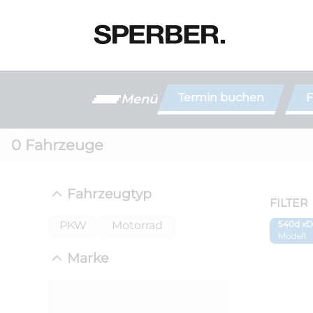
Termin buchen
F
Menü
0
Fahrzeuge
Fahrzeugtyp
FILTER
PKW
Motorrad
540d xD
Modell
Marke