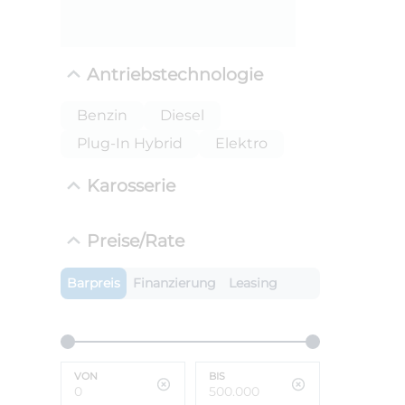
Antriebstechnologie
Benzin
Diesel
Plug-In Hybrid
Elektro
Karosserie
ANLIEFE
Preise/Rate
BMW X
LEISTUN
Barpreis
Finanzierung
Leasing
kW ( PS)
i
€
8,4% red
UPE: €
VON
BIS