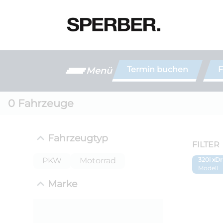
Termin buchen
F
Menü
0
Fahrzeuge
Fahrzeugtyp
FILTER
PKW
Motorrad
320i xDr
Modell
Marke