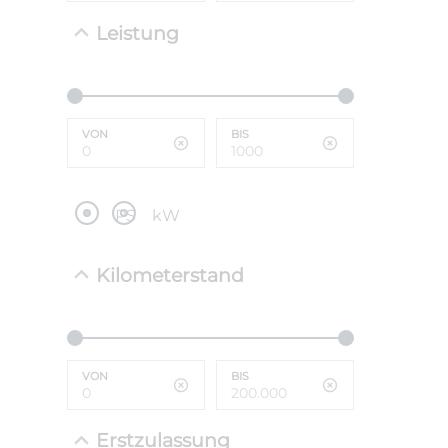
Leistung
NEFZ: Kraf
(komb./inn
CO2-Emissi
;ii WLTP: 
l/100km; 
VON
BIS
g/km; Lei
cm³; Kraftst
PS
kW
Kilometerstand
VON
BIS
Erstzulassung