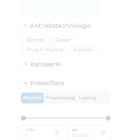
Antriebstechnologie
Benzin
Diesel
Plug-In Hybrid
Elektro
Karosserie
ANLIEFE
Preise/Rate
Lambo
LEISTUN
Barpreis
Finanzierung
Leasing
kW ( PS)
i
€
8,4% red
UPE: €
VON
BIS