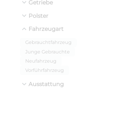
Getriebe
Polster
Fahrzeugart
Gebrauchtfahrzeug
Junge Gebrauchte
Neufahrzeug
Vorführfahrzeug
Ausstattung
ANLIEFE
BMW 
LEISTUN
kW ( PS)
i
€
8,4% red
UPE: €