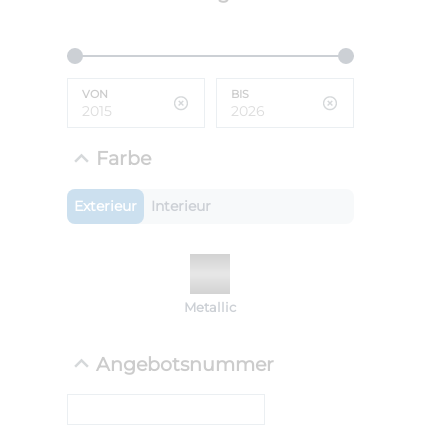
ANLIEFE
BMW 
VON
BIS
LEISTUN
kW ( PS)
i
€
Farbe
8,4% red
UPE: €
Exterieur
Interieur
NEFZ: Kraf
Metallic
(komb./inn
CO2-Emissi
;ii WLTP: 
Angebotsnummer
l/100km; 
g/km; Lei
cm³; Kraftst