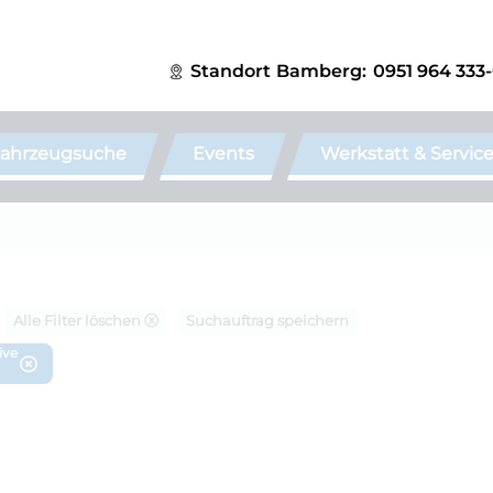
Standort
Bamberg:
0951 964 333
ahrzeugsuche
Events
Werkstatt & Servic
Alle Filter löschen ⓧ
Suchauftrag speichern
ive