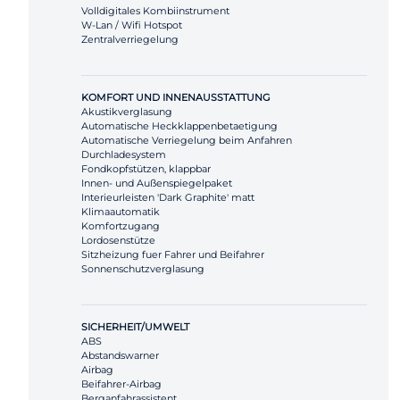
Volldigitales Kombiinstrument
W-Lan / Wifi Hotspot
Zentralverriegelung
KOMFORT UND INNENAUSSTATTUNG
Akustikverglasung
Automatische Heckklappenbetaetigung
Automatische Verriegelung beim Anfahren
Durchladesystem
Fondkopfstützen, klappbar
Innen- und Außenspiegelpaket
Interieurleisten 'Dark Graphite' matt
Klimaautomatik
Komfortzugang
Lordosenstütze
Sitzheizung fuer Fahrer und Beifahrer
Sonnenschutzverglasung
SICHERHEIT/UMWELT
ABS
Abstandswarner
Airbag
Beifahrer-Airbag
Berganfahrassistent