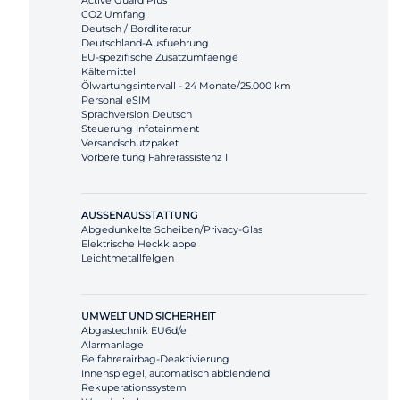
Active Guard Plus
CO2 Umfang
Deutsch / Bordliteratur
Deutschland-Ausfuehrung
EU-spezifische Zusatzumfaenge
Kältemittel
Ölwartungsintervall - 24 Monate/25.000 km
Personal eSIM
Sprachversion Deutsch
Steuerung Infotainment
Versandschutzpaket
Vorbereitung Fahrerassistenz I
AUSSENAUSSTATTUNG
Abgedunkelte Scheiben/Privacy-Glas
Elektrische Heckklappe
Leichtmetallfelgen
UMWELT UND SICHERHEIT
Abgastechnik EU6d/e
Alarmanlage
Beifahrerairbag-Deaktivierung
Innenspiegel, automatisch abblendend
Rekuperationssystem