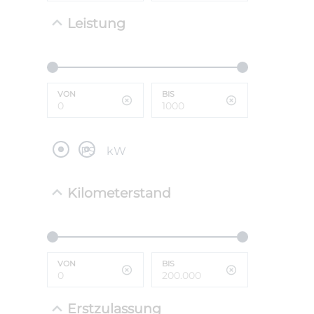
Leistung
NEFZ: Kraf
(komb./inn
CO2-Emissi
;ii WLTP: 
l/100km; 
VON
BIS
g/km; Lei
cm³; Kraftst
PS
kW
Kilometerstand
VON
BIS
Erstzulassung