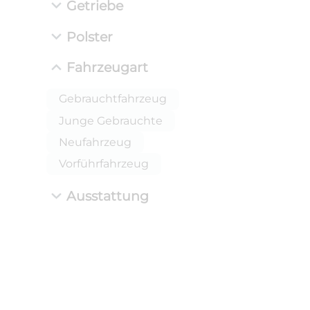
Getriebe
Polster
Fahrzeugart
Gebrauchtfahrzeug
Junge Gebrauchte
Neufahrzeug
Vorführfahrzeug
Ausstattung
ANLIEFE
BMW 
LEISTUN
kW ( PS)
i
€
8,4% red
UPE: €