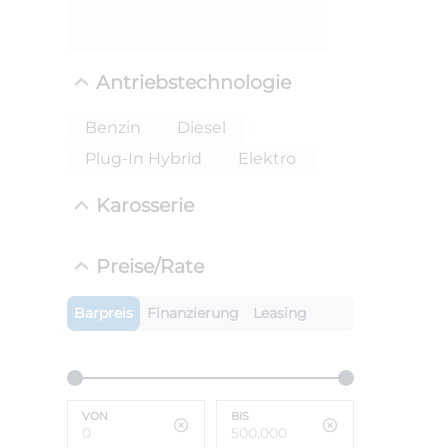
Antriebstechnologie
Benzin
Diesel
Plug-In Hybrid
Elektro
Karosserie
ANLIEFE
Preise/Rate
BMW X
LEISTUN
Barpreis
Finanzierung
Leasing
kW ( PS)
i
€
8,4% red
UPE: €
VON
BIS