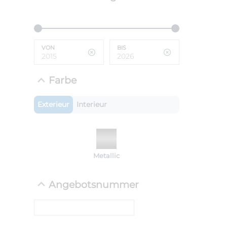
ANLIEFE
BMW 
VON
BIS
LEISTUN
kW ( PS)
i
€
Farbe
8,4% red
UPE: €
Exterieur
Interieur
NEFZ: Kraf
Metallic
(komb./inn
CO2-Emissi
;ii WLTP: 
Angebotsnummer
l/100km; 
g/km; Lei
cm³; Kraftst