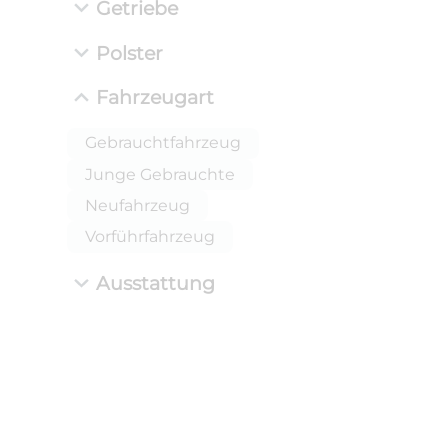
Getriebe
Polster
Fahrzeugart
Gebrauchtfahrzeug
Junge Gebrauchte
Neufahrzeug
Vorführfahrzeug
Ausstattung
ANLIEFE
BMW 
LEISTUN
kW ( PS)
i
€
8,4% red
UPE: €