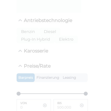
Antriebstechnologie
Benzin
Diesel
Plug-In Hybrid
Elektro
Karosserie
ANLIEFE
Preise/Rate
BMW R
LEISTUN
Barpreis
Finanzierung
Leasing
kW ( PS)
i
€
8,4% red
UPE: €
VON
BIS