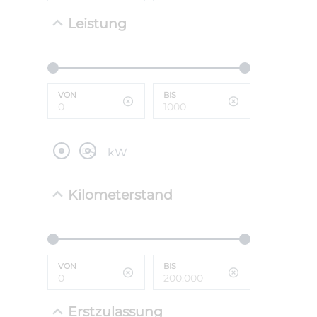
Leistung
NEFZ: Kraf
(komb./inn
CO2-Emissi
;ii WLTP: 
l/100km; 
VON
BIS
g/km; Lei
cm³; Kraftst
PS
kW
Kilometerstand
VON
BIS
Erstzulassung