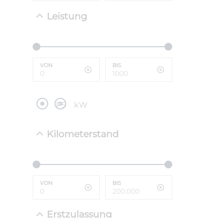
Leistung
NEFZ: Kraf
(komb./inn
CO2-Emissi
;ii WLTP: 
l/100km; 
VON
BIS
g/km; Lei
cm³; Kraftst
PS
kW
Kilometerstand
VON
BIS
Erstzulassung