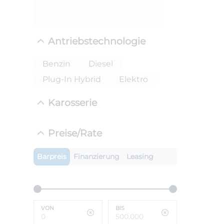
Antriebstechnologie
Benzin
Diesel
Plug-In Hybrid
Elektro
Karosserie
ANLIEFE
Preise/Rate
BMW 
LEISTUN
Barpreis
Finanzierung
Leasing
kW ( PS)
i
€
8,4% red
UPE: €
VON
BIS