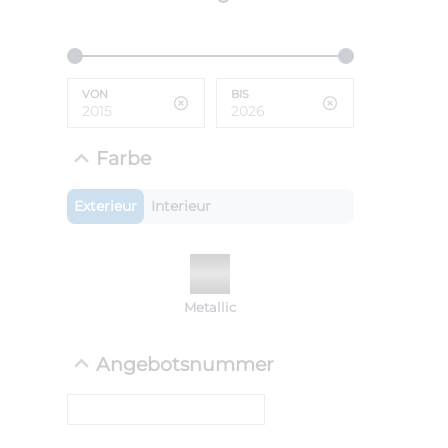
ANLIEFE
BMW 
VON
BIS
LEISTUN
kW ( PS)
i
€
Farbe
8,4% red
UPE: €
Exterieur
Interieur
NEFZ: Kraf
Metallic
(komb./inn
CO2-Emissi
;ii WLTP: 
Angebotsnummer
l/100km; 
g/km; Lei
cm³; Kraftst