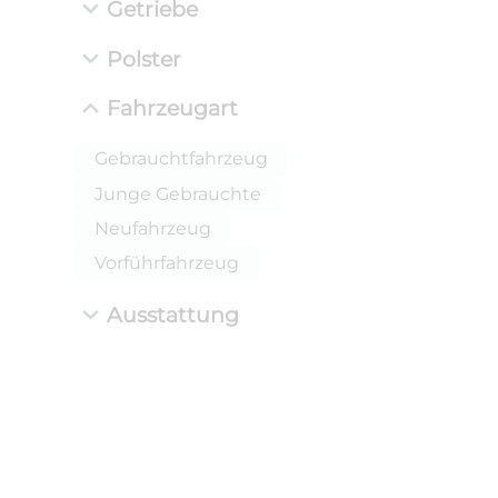
Getriebe
Polster
Fahrzeugart
Gebrauchtfahrzeug
Junge Gebrauchte
Neufahrzeug
Vorführfahrzeug
Ausstattung
ANLIEFE
BMW 
LEISTUN
kW ( PS)
i
€
8,4% red
UPE: €