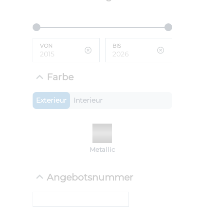
ANLIEFE
BMW 
VON
BIS
LEISTUN
kW ( PS)
i
€
Farbe
8,4% red
UPE: €
Exterieur
Interieur
NEFZ: Kraf
Metallic
(komb./inn
CO2-Emissi
;ii WLTP: 
Angebotsnummer
l/100km; 
g/km; Lei
cm³; Kraftst