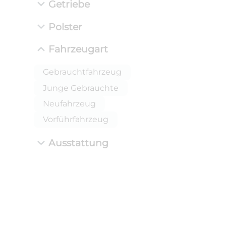
Getriebe
Polster
Fahrzeugart
Gebrauchtfahrzeug
Junge Gebrauchte
Neufahrzeug
Vorführfahrzeug
Ausstattung
ANLIEFE
BMW 
LEISTUN
kW ( PS)
i
€
8,4% red
UPE: €