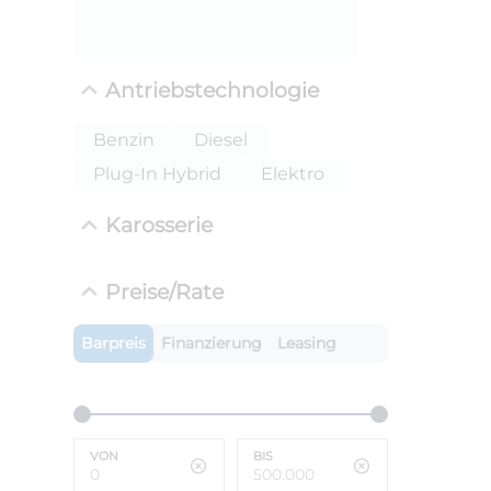
Antriebstechnologie
Benzin
Diesel
Plug-In Hybrid
Elektro
Karosserie
ANLIEFE
Preise/Rate
Lambo
LEISTUN
Barpreis
Finanzierung
Leasing
kW ( PS)
i
€
8,4% red
UPE: €
VON
BIS