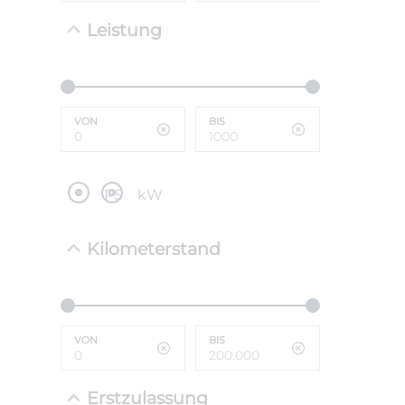
Leistung
NEFZ: Kraf
(komb./inn
CO2-Emissi
;ii WLTP: 
l/100km; 
VON
BIS
g/km; Lei
cm³; Kraftst
PS
kW
Kilometerstand
VON
BIS
Erstzulassung