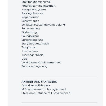
Multifunktionslenkrad
Musikstreaming integriert
Navigationssystem
Parking Assistant
Regensensor
Schaltwippen
Schlüssellose Zentralverriegelung
Servolenkung
Sitzheizung
Soundsystem
Sprachsteuerung
Start/Stop-Automatik
Tempomat
Touchscreen
Tuner oder Radio
USB
Volldigitales Kombiinstrument
Zentralverriegelung
ANTRIEB UND FAHRWERK
Adaptives M Fahrwerk
M Sportbremse, rot hochglänzend
Steptronic Getriebe mit Schaltwippen