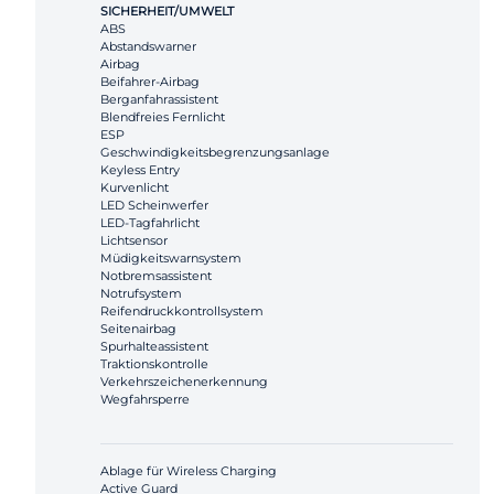
SICHERHEIT/UMWELT
ABS
Abstandswarner
Airbag
Beifahrer-Airbag
Berganfahrassistent
Blendfreies Fernlicht
ESP
Geschwindigkeitsbegrenzungsanlage
Keyless Entry
Kurvenlicht
LED Scheinwerfer
LED-Tagfahrlicht
Lichtsensor
Müdigkeitswarnsystem
Notbremsassistent
Notrufsystem
Reifendruckkontrollsystem
Seitenairbag
Spurhalteassistent
Traktionskontrolle
Verkehrszeichenerkennung
Wegfahrsperre
Ablage für Wireless Charging
Active Guard