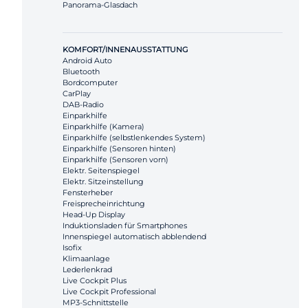
Panorama-Glasdach
KOMFORT/INNENAUSSTATTUNG
Android Auto
Bluetooth
Bordcomputer
CarPlay
DAB-Radio
Einparkhilfe
Einparkhilfe (Kamera)
Einparkhilfe (selbstlenkendes System)
Einparkhilfe (Sensoren hinten)
Einparkhilfe (Sensoren vorn)
Elektr. Seitenspiegel
Elektr. Sitzeinstellung
Fensterheber
Freisprecheinrichtung
Head-Up Display
Induktionsladen für Smartphones
Innenspiegel automatisch abblendend
Isofix
Klimaanlage
Lederlenkrad
Live Cockpit Plus
Live Cockpit Professional
MP3-Schnittstelle