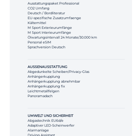
Ausstattungspaket Professional
CO2 Umfang
Deutsch / Bordliteratur
EU-spezifische Zusatzumfaenge
Kältemittel
M Sport Exterieurumfänge
M Sport Interieurumfänge
Ölwartungsintervall 24 Monate/30.000 km
Personal eSIM
Sprachversion Deutsch
AUSSENAUSSTATTUNG
Abgedunkelte Scheiben/Privacy-Glas
Anhängerkupplung
Anhängerkupplung abnehmbar
Anhängerkupplung fix
Leichtmetallfelgen
Panoramadach
UMWELT UND SICHERHEIT
Abgastechnik EU6d/e
Adaptiver LED-Scheinwerfer
Alarmanlage
Driving Assistant