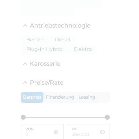
ANLIEFE
BMW 
Antriebstechnologie
LEISTUN
kW ( PS)
i
Benzin
Diesel
€
Plug-In Hybrid
Elektro
8,4% red
UPE: €
Karosserie
Preise/Rate
Barpreis
Finanzierung
Leasing
VON
BIS