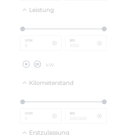
Leistung
NEFZ: Kraf
(komb./inn
CO2-Emissi
;ii WLTP: 
l/100km; 
VON
BIS
g/km; Lei
cm³; Kraftst
PS
kW
Kilometerstand
VON
BIS
Erstzulassung