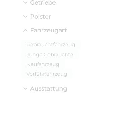
Getriebe
Polster
Fahrzeugart
Gebrauchtfahrzeug
Junge Gebrauchte
Neufahrzeug
Vorführfahrzeug
Ausstattung
ANLIEFE
BMW 
LEISTUN
kW ( PS)
i
€
8,4% red
UPE: €