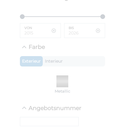
ANLIEFE
BMW 
VON
BIS
LEISTUN
kW ( PS)
i
€
Farbe
8,4% red
UPE: €
Exterieur
Interieur
NEFZ: Kraf
Metallic
(komb./inn
CO2-Emissi
;ii WLTP: 
Angebotsnummer
l/100km; 
g/km; Lei
cm³; Kraftst