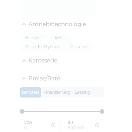
ANLIEFE
BMW 
Antriebstechnologie
LEISTUN
kW ( PS)
i
Benzin
Diesel
€
Plug-In Hybrid
Elektro
8,4% red
UPE: €
Karosserie
Preise/Rate
Barpreis
Finanzierung
Leasing
VON
BIS