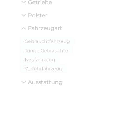
Getriebe
Polster
Fahrzeugart
Gebrauchtfahrzeug
Junge Gebrauchte
Neufahrzeug
ANLIEFE
BMW 
Vorführfahrzeug
LEISTUN
kW ( PS)
Ausstattung
i
€
8,4% red
UPE: €