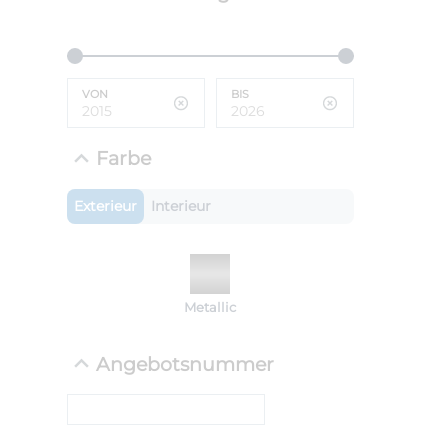
ANLIEFE
BMW 
LEISTUN
kW ( PS)
VON
BIS
i
€
8,4% red
Farbe
UPE: €
Exterieur
Interieur
NEFZ: Kraf
(komb./inn
CO2-Emissi
Metallic
;ii WLTP: 
l/100km; 
g/km; Lei
Angebotsnummer
cm³; Kraftst