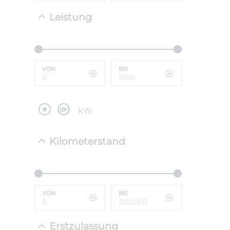
Leistung
NEFZ: Kraf
(komb./inn
CO2-Emissi
;ii WLTP: 
l/100km; 
VON
BIS
g/km; Lei
cm³; Kraftst
PS
kW
Kilometerstand
VON
BIS
Erstzulassung