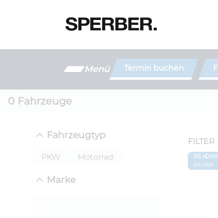
Termin buchen
F
Menü
0
Fahrzeuge
Fahrzeugtyp
FILTER
PKW
Motorrad
X5 xDri
Modell
Marke