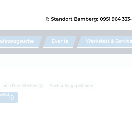
Standort
Bamberg:
0951 964 333
ahrzeugsuche
Events
Werkstatt & Servic
Alle Filter löschen ⓧ
Suchauftrag speichern
ve40d