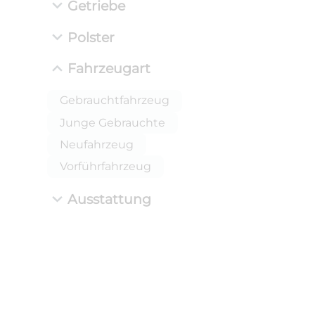
Getriebe
Polster
Fahrzeugart
Gebrauchtfahrzeug
Junge Gebrauchte
Neufahrzeug
ANLIEFE
BMW 
Vorführfahrzeug
LEISTUN
kW ( PS)
Ausstattung
i
€
8,4% red
UPE: €