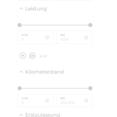
Leistung
NEFZ: Kraf
(komb./inn
CO2-Emissi
;ii WLTP: 
l/100km; 
VON
BIS
g/km; Lei
cm³; Kraftst
PS
kW
Kilometerstand
VON
BIS
Erstzulassung