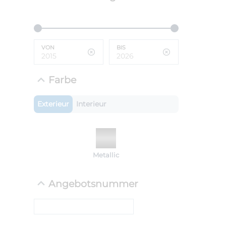
ANLIEFE
BMW 
LEISTUN
kW ( PS)
VON
BIS
i
€
8,4% red
Farbe
UPE: €
Exterieur
Interieur
NEFZ: Kraf
(komb./inn
CO2-Emissi
Metallic
;ii WLTP: 
l/100km; 
g/km; Lei
Angebotsnummer
cm³; Kraftst