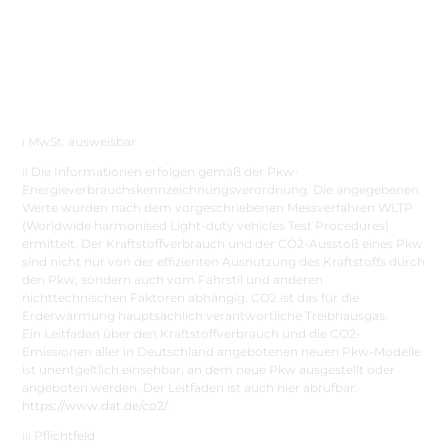
MwSt. ausweisbar
i
Die Informationen erfolgen gemäß der Pkw-
ii
Energieverbrauchskennzeichnungsverordnung. Die angegebenen
Werte wurden nach dem vorgeschriebenen Messverfahren WLTP
(Worldwide harmonised Light-duty vehicles Test Procedures)
ermittelt. Der Kraftstoffverbrauch und der CO2-Ausstoß eines Pkw
sind nicht nur von der effizienten Ausnutzung des Kraftstoffs durch
den Pkw, sondern auch vom Fahrstil und anderen
nichttechnischen Faktoren abhängig. CO2 ist das für die
Erderwärmung hauptsächlich verantwortliche Treibhausgas.
Ein Leitfaden über den Kraftstoffverbrauch und die CO2-
Emissionen aller in Deutschland angebotenen neuen Pkw-Modelle
ist unentgeltlich einsehbar, an dem neue Pkw ausgestellt oder
angeboten werden. Der Leitfaden ist auch hier abrufbar:
https://www.dat.de/co2/
.
Pflichtfeld
iii