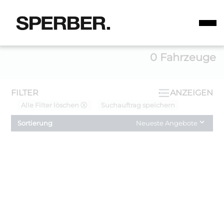
0
Fahrzeuge
FILTER
ANZEIGEN
Alle Filter löschen ⓧ
Suchauftrag speichern
Sortierung
Neueste Angebote