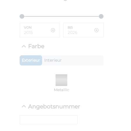
ANLIEFE
BMW 
VON
BIS
LEISTUN
kW ( PS)
i
€
Farbe
8,4% red
UPE: €
Exterieur
Interieur
NEFZ: Kraf
Metallic
(komb./inn
CO2-Emissi
;ii WLTP: 
Angebotsnummer
l/100km; 
g/km; Lei
cm³; Kraftst