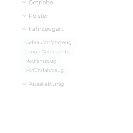
Getriebe
Polster
Fahrzeugart
Gebrauchtfahrzeug
Junge Gebrauchte
Neufahrzeug
Vorführfahrzeug
Ausstattung
ANLIEFE
BMW 
LEISTUN
kW ( PS)
i
€
8,4% red
UPE: €