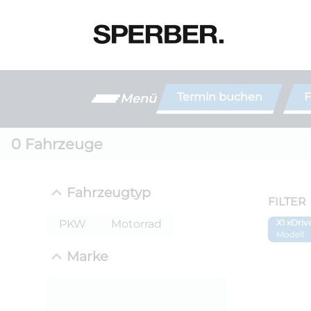
Termin buchen
F
Menü
0
Fahrzeuge
Fahrzeugtyp
FILTER
PKW
Motorrad
X1 xDriv
Modell
Marke