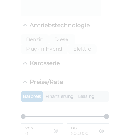
Antriebstechnologie
Benzin
Diesel
Plug-In Hybrid
Elektro
Karosserie
ANLIEFE
Preise/Rate
BMW X
LEISTUN
Barpreis
Finanzierung
Leasing
kW ( PS)
i
€
8,4% red
UPE: €
VON
BIS