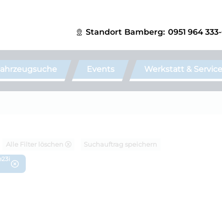
Standort
Bamberg:
0951 964 333
ahrzeugsuche
Events
Werkstatt & Servic
Alle Filter löschen ⓧ
Suchauftrag speichern
e23i