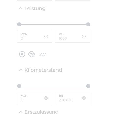
Leistung
NEFZ: Kraf
(komb./inn
CO2-Emissi
;ii WLTP: 
l/100km; 
VON
BIS
g/km; Lei
cm³; Kraftst
PS
kW
Kilometerstand
VON
BIS
Erstzulassung