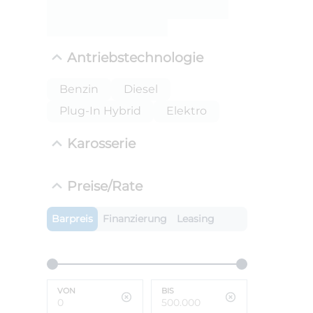
Antriebstechnologie
Benzin
Diesel
Plug-In Hybrid
Elektro
Karosserie
ANLIEFE
Preise/Rate
BMW 
LEISTUN
Barpreis
Finanzierung
Leasing
kW ( PS)
i
€
8,4% red
UPE: €
VON
BIS