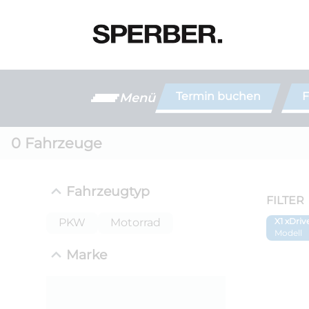
Termin buchen
F
Menü
0
Fahrzeuge
Fahrzeugtyp
FILTER
PKW
Motorrad
X1 xDri
Modell
Marke