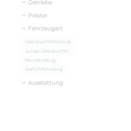
Getriebe
Polster
Fahrzeugart
Gebrauchtfahrzeug
Junge Gebrauchte
Neufahrzeug
Vorführfahrzeug
Ausstattung
ANLIEFE
BMW 
LEISTUN
kW ( PS)
i
€
8,4% red
UPE: €