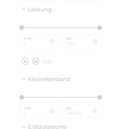
Leistung
NEFZ: Kraf
(komb./inn
CO2-Emissi
;ii WLTP: 
l/100km; 
VON
BIS
g/km; Lei
cm³; Kraftst
PS
kW
Kilometerstand
VON
BIS
Erstzulassung