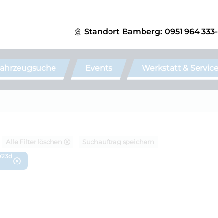
Standort
Bamberg:
0951 964 333
ahrzeugsuche
Events
Werkstatt & Servic
Alle Filter löschen ⓧ
Suchauftrag speichern
ve23d