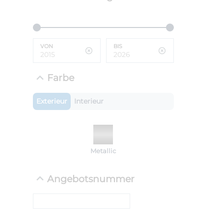
ANLIEFE
BMW 
VON
BIS
LEISTUN
kW ( PS)
i
€
Farbe
8,4% red
UPE: €
Exterieur
Interieur
NEFZ: Kraf
Metallic
(komb./inn
CO2-Emissi
;ii WLTP: 
Angebotsnummer
l/100km; 
g/km; Lei
cm³; Kraftst