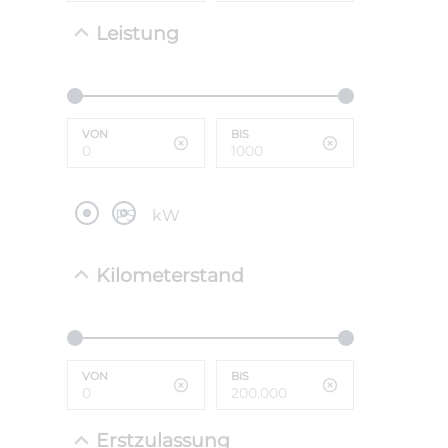
Leistung
NEFZ: Kraf
(komb./inn
CO2-Emissi
;ii WLTP: 
l/100km; 
VON
BIS
g/km; Lei
cm³; Kraftst
PS
kW
Kilometerstand
VON
BIS
Erstzulassung