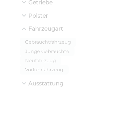
Getriebe
Polster
Fahrzeugart
Gebrauchtfahrzeug
Junge Gebrauchte
Neufahrzeug
Vorführfahrzeug
Ausstattung
ANLIEFE
BMW 
LEISTUN
kW ( PS)
i
€
8,4% red
UPE: €