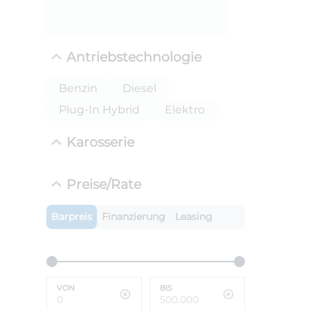
Antriebstechnologie
Benzin
Diesel
Plug-In Hybrid
Elektro
Karosserie
ANLIEFE
Preise/Rate
BMW 
LEISTUN
Barpreis
Finanzierung
Leasing
kW ( PS)
i
€
8,4% red
UPE: €
VON
BIS