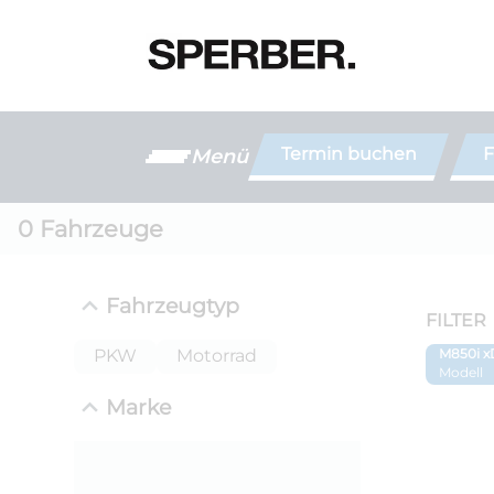
Termin buchen
F
Menü
0
Fahrzeuge
Fahrzeugtyp
FILTER
PKW
Motorrad
M850i x
Modell
Marke