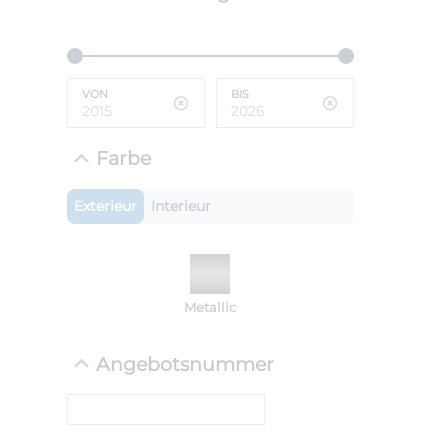
ANLIEFE
BMW 
VON
BIS
LEISTUN
kW ( PS)
i
€
Farbe
8,4% red
UPE: €
Exterieur
Interieur
NEFZ: Kraf
Metallic
(komb./inn
CO2-Emissi
;ii WLTP: 
Angebotsnummer
l/100km; 
g/km; Lei
cm³; Kraftst