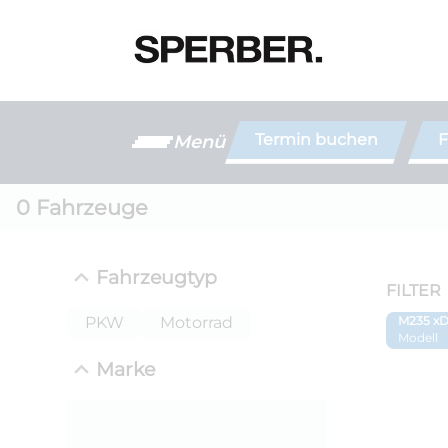
Termin buchen
F
Menü
0
Fahrzeuge
Fahrzeugtyp
FILTER
PKW
Motorrad
M235 xD
Modell
Marke