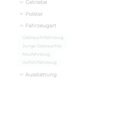
Getriebe
Polster
Fahrzeugart
Gebrauchtfahrzeug
Junge Gebrauchte
Neufahrzeug
Vorführfahrzeug
Ausstattung
ANLIEFE
BMW 
LEISTUN
kW ( PS)
i
€
8,4% red
UPE: €