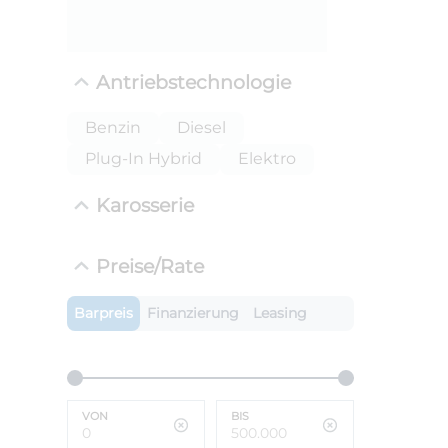
Antriebstechnologie
Benzin
Diesel
Plug-In Hybrid
Elektro
Karosserie
ANLIEFE
Preise/Rate
BMW i
LEISTUN
Barpreis
Finanzierung
Leasing
kW ( PS)
i
€
8,4% red
UPE: €
VON
BIS