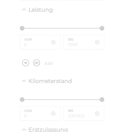
Leistung
NEFZ: Kraf
(komb./inn
CO2-Emissi
;ii WLTP: 
l/100km; 
VON
BIS
g/km; Lei
cm³; Kraftst
PS
kW
Kilometerstand
VON
BIS
Erstzulassung