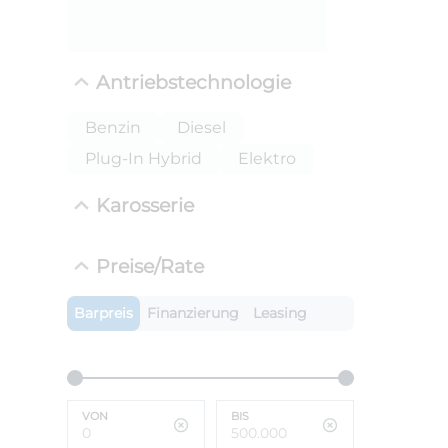
Antriebstechnologie
Benzin
Diesel
Plug-In Hybrid
Elektro
Karosserie
ANLIEFE
Preise/Rate
BMW 
LEISTUN
Barpreis
Finanzierung
Leasing
kW ( PS)
i
€
8,4% red
UPE: €
VON
BIS