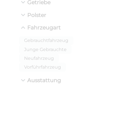
Getriebe
Polster
Fahrzeugart
Gebrauchtfahrzeug
Junge Gebrauchte
Neufahrzeug
Vorführfahrzeug
Ausstattung
ANLIEFE
BMW 
LEISTUN
kW ( PS)
i
€
8,4% red
UPE: €