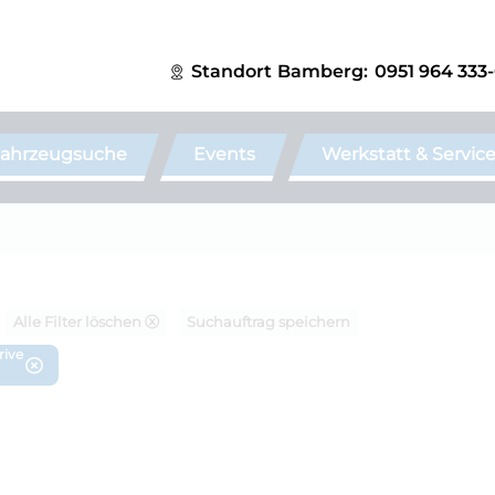
Standort
Bamberg:
0951 964 333
ahrzeugsuche
Events
Werkstatt & Servic
Alle Filter löschen ⓧ
Suchauftrag speichern
rive