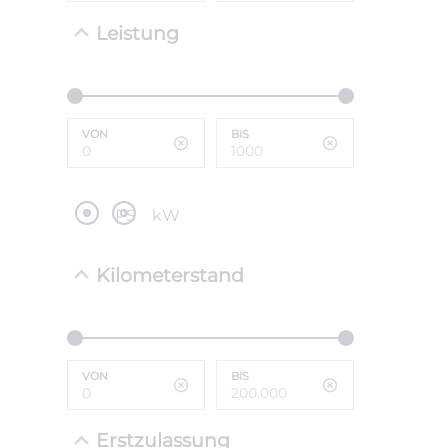
Leistung
NEFZ: Kraf
(komb./inn
CO2-Emissi
;ii WLTP: 
l/100km; 
VON
BIS
g/km; Lei
cm³; Kraftst
PS
kW
Kilometerstand
VON
BIS
Erstzulassung